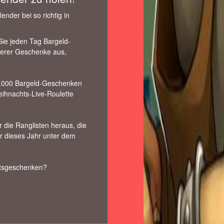
der bei so richtig in
Sie jeden Tag Bargeld-
derer Geschenke aus,
20.000 Bargeld-Geschenken
eihnachts-Live-Roulette
 die Ranglisten heraus, die
r dieses Jahr unter dem
htsgeschenken?