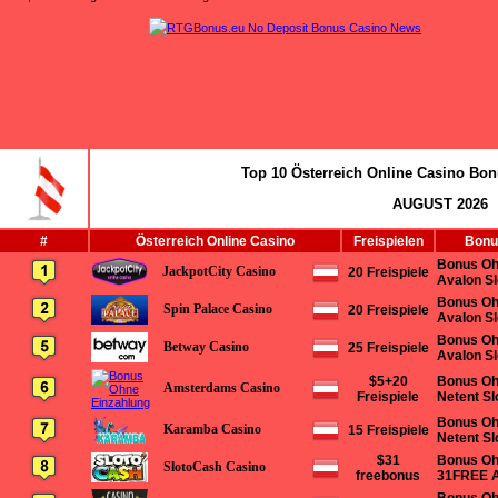
Top 10 Österreich Online Casino Bo
AUGUST 2026
#
Österreich Online Casino
Freispielen
Bonu
Bonus Oh
JackpotCity Casino
20 Freispiele
Avalon S
Bonus Oh
Spin Palace Casino
20 Freispiele
Avalon S
Bonus Oh
Betway Casino
25 Freispiele
Avalon S
$5+20
Bonus Oh
Amsterdams Casino
Freispiele
Netent S
Bonus Oh
Karamba Casino
15 Freispiele
Netent S
$31
Bonus Oh
SlotoCash Casino
freebonus
31FREE
A