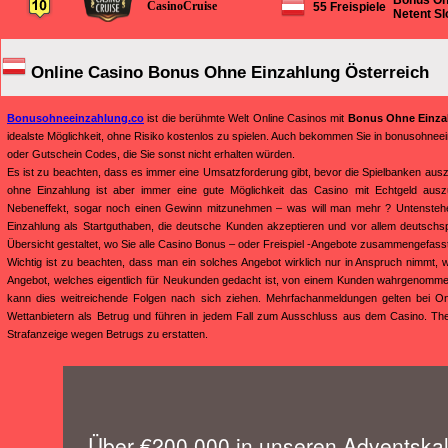
Bonus Oh
CasinoCruise
55 Freispiele
Netent S
Online Casino Bonus Ohne Einzahlung Österreich
Bonusohneeinzahlung.co
ist die berühmte Welt Online Casinos mit
Bonus Ohne Einza
idealste Möglichkeit, ohne Risiko kostenlos zu spielen. Auch bekommen Sie in bonusohn
oder Gutschein Codes, die Sie sonst nicht erhalten würden.
Es ist zu beachten, dass es immer eine Umsatzforderung gibt, bevor die Spielbanken aus
ohne Einzahlung ist aber immer eine gute Möglichkeit das Casino mit Echtgeld ausz
Nebeneffekt, sogar noch einen Gewinn mitzunehmen – was will man mehr ? Untenstehe
Einzahlung als Startguthaben, die deutsche Kunden akzeptieren und vor allem deutschs
Übersicht gestaltet, wo Sie alle Casino Bonus – oder Freispiel -Angebote zusammengefass
Wichtig ist zu beachten, dass man ein solches Angebot wirklich nur in Anspruch nimmt, 
Angebot, welches eigentlich für Neukunden gedacht ist, von einem Kunden wahrgenommen
kann dies weitreichende Folgen nach sich ziehen. Mehrfachanmeldungen gelten bei O
Wettanbietern als Betrug und führen in jedem Fall zum Ausschluss aus dem Casino. The
Strafanzeige wegen Betrugs zu erstatten.
Über €200.000 in unseren Adventskal