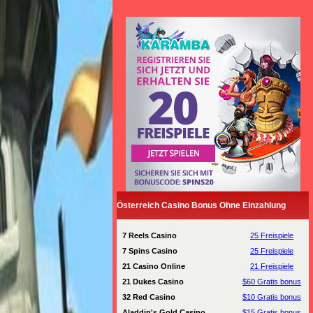
Österreich Casino Bonus Ohne Einzahlung
7 Reels Casino
25 Freispiele
7 Spins Casino
25 Freispiele
21 Casino Online
21 Freispiele
21 Dukes Casino
$60 Gratis bonus
32 Red Casino
$10 Gratis bonus
Aladdin's Gold Casino
$15 Gratis bonus