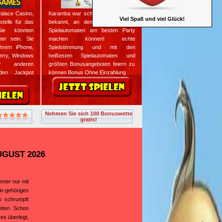
alace Casino,
Karamba war schon immer als Ort
Viel Spaß und viel Glück!
stelle für das
bekannt, an dem Liebhaber von
Sie könnten
Spielautomaten am besten Party
ner sein. Sie
machen können! echte
hrem iPhone,
Spielstimmung und mit den
berry, Windows
heißesten Spielautomaten und
 anderen
größten Bonusangeboten feiern zu
den Jackpot
können Bonus Ohne Einzahlung
Nehmen Sie sich 100 Bonuswette
gratis!
AUGUST 2026
mmer nur mit
in gehöriges
o schrumpft
eiten. Schon
es überlegt,