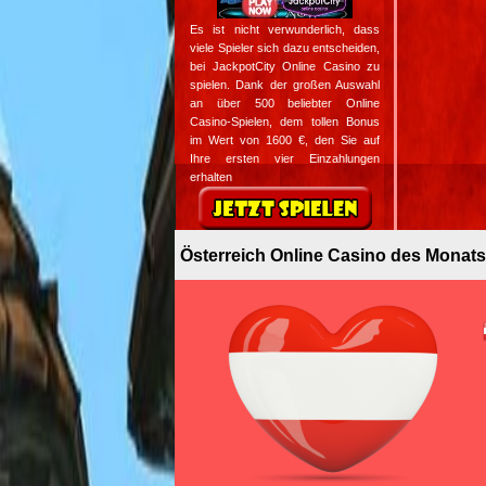
Es ist nicht verwunderlich, dass
viele Spieler sich dazu entscheiden,
bei JackpotCity Online Casino zu
spielen. Dank der großen Auswahl
an über 500 beliebter Online
Casino-Spielen, dem tollen Bonus
im Wert von 1600 €, den Sie auf
Ihre ersten vier Einzahlungen
erhalten
Österreich Online Casino des Mona