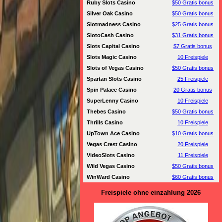
Ruby Slots Casino
$50 Gratis bonus
Silver Oak Casino
$50 Gratis bonus
Slotmadness Casino
$25 Gratis bonus
SlotoCash Casino
$31 Gratis bonus
Slots Capital Casino
$7 Gratis bonus
Slots Magic Casino
10 Freispiele
Slots of Vegas Casino
$50 Gratis bonus
Spartan Slots Casino
25 Freispiele
Spin Palace Casino
20 Gratis bonus
SuperLenny Casino
10 Freispiele
Thebes Casino
$50 Gratis bonus
Thrills Casino
10 Freispiele
UpTown Ace Casino
$10 Gratis bonus
Vegas Crest Casino
20 Freispiele
VideoSlots Casino
11 Freispiele
Wild Vegas Casino
$50 Gratis bonus
WinWard Casino
$60 Gratis bonus
Freispiele ohne einzahlung 2026