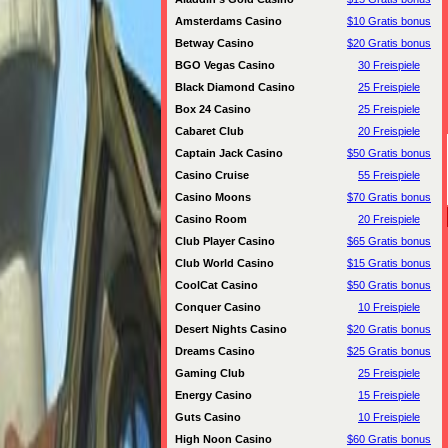
Amsterdams Casino
$10 Gratis bonus
Betway Casino
$20 Gratis bonus
BGO Vegas Casino
30 Freispiele
Black Diamond Casino
25 Freispiele
Box 24 Casino
25 Freispiele
Cabaret Club
20 Freispiele
Captain Jack Casino
$50 Gratis bonus
Casino Cruise
55 Freispiele
Casino Moons
$70 Gratis bonus
Casino Room
20 Freispiele
Club Player Casino
$65 Gratis bonus
Club World Casino
$15 Gratis bonus
CoolCat Casino
$50 Gratis bonus
Conquer Casino
10 Freispiele
Desert Nights
Casino
$20 Gratis bonus
Dreams Casino
$25 Gratis bonus
Gaming Club
25 Freispiele
Energy Casino
15 Freispiele
Guts Casino
10 Freispiele
High Noon Casino
$60 Gratis bonus