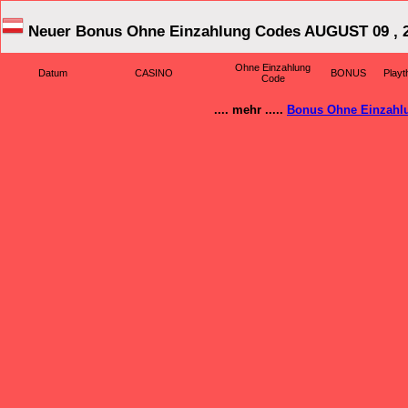
Neuer Bonus Ohne Einzahlung Codes AUGUST 09 , 
Ohne Einzahlung
Datum
CASINO
BONUS
Playt
Code
.... mehr .....
Bonus Ohne Einzahl